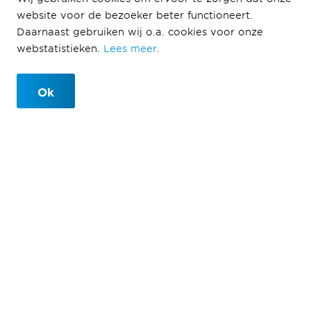
website voor de bezoeker beter functioneert.
Daarnaast gebruiken wij o.a. cookies voor onze
webstatistieken.
Lees meer
.
Ok
Ballast Nedam Development scoort
BENG 2 = 0 met de verkochte
woningen over het afgelopen jaar
28-01-2022
Ballast Nedam Development heeft in 2021 alle
grondgebonden woningen die in verkoop zijn
gebracht energieneutraal of beter ontwikkeld, zelfs
met appartementen werd een gemiddelde totaalscore