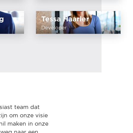
g
Tessa Haarler
Developer
siast team dat
ijn om onze visie
chil maken in onze
e weg naar een