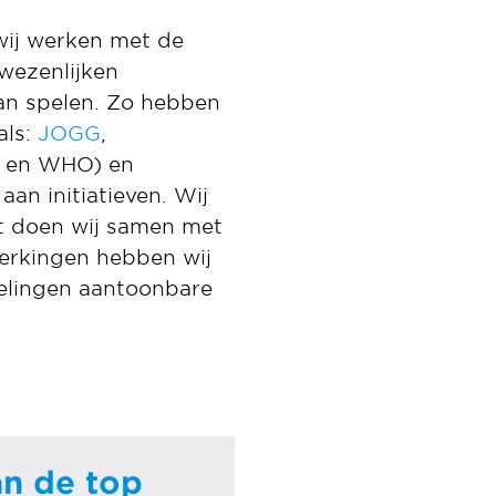
 wij werken met de
wezenlijken
an spelen. Zo hebben
als:
JOGG
,
 en WHO) en
an initiatieven. Wij
it doen wij samen met
werkingen hebben wij
elingen aantoonbare
n de top