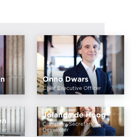
in
Onno Dwars
Chief Executive Officer
Jolanda de Hoog
en
Company Secretary &
cer
Developer