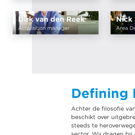
Dirk van den Reek
Nick 
Acquisition manager
Area D
Defining
Achter de filosofie v
beschikt over uitgebre
steeds te heroverwegen
sector. Wij dragen bi