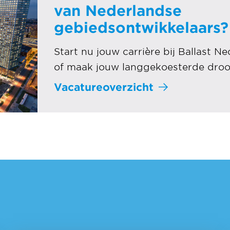
van Nederlandse
gebiedsontwikkelaars?
Start nu jouw carrière bij Ballast
of maak jouw langgekoesterde droo
Vacatureoverzicht