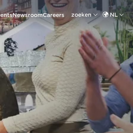
zoeken
NL
ents
Newsroom
Careers