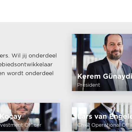
s. Wil jij onderdeel
ebiedsontwikkelaar
n wordt onderdeel
Kerem Günayd
President
 Koçay
Lars van Engel
nvestment Officer
Chief Operational Offi