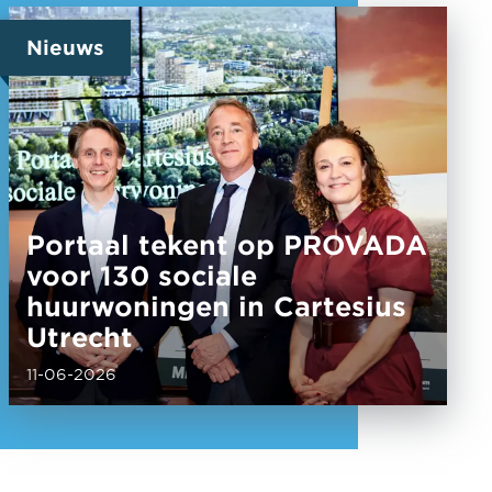
Nieuws
Portaal tekent op PROVADA
voor 130 sociale
huurwoningen in Cartesius
Utrecht
11-06-2026