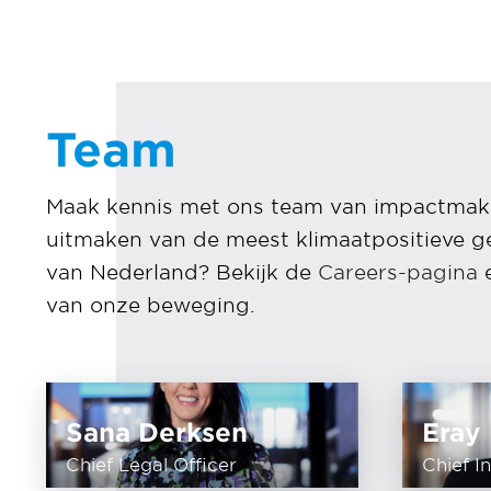
Team
Maak kennis met ons team van impactmaker
uitmaken van de meest klimaatpositieve g
van Nederland? Bekijk de
Careers-pagina
e
van onze beweging.
Sana Derksen
Eray
Chief Legal Officer
Chief I