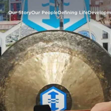
Our Story
Our People
Defining Life
Developm