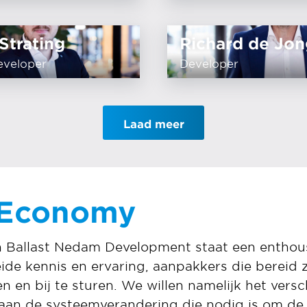
Strating
Richard de Jon
eveloper
Developer
Laad meer
 Economy
an Ballast Nedam Development staat een enthou
ide kennis en ervaring, aanpakkers die bereid z
 en bij te sturen. We willen namelijk het vers
j aan de systeemverandering die nodig is om d