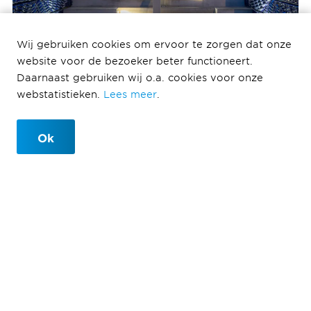
Wij gebruiken cookies om ervoor te zorgen dat onze
website voor de bezoeker beter functioneert.
Daarnaast gebruiken wij o.a. cookies voor onze
Wij gaan verder dan vastgoed
webstatistieken.
Lees meer
.
Wij ontwikkelen leefomgevingen. Wij gaan
daarmee steeds verder dan alleen vastgoed
Ok
en ontwikkelen sinds een aantal jaar
uitsluitend nog uitgebalanceerde
leefomgevingen waarin bewoners en
gebruikers zich prettig voelen. Waar lange
termijn waarde voorop staat. Wij noemen dat
Defining Life.
Defining Life