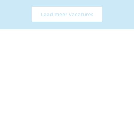
Laad meer vacatures
Projectcoördinator
Sales
Projectontwikkeling & Vastgoed
Staf en ondersteuning
Landelijk
Randstad
Zuid-Holland