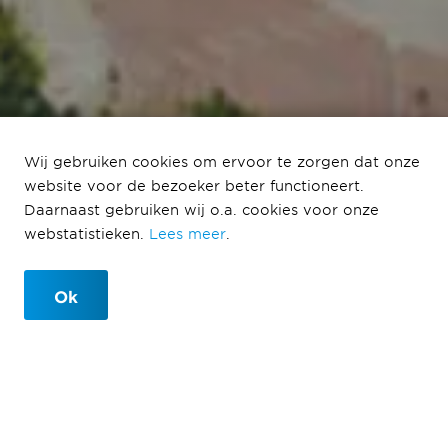
Wij gebruiken cookies om ervoor te zorgen dat onze
website voor de bezoeker beter functioneert.
Marktkwartier West
Daarnaast gebruiken wij o.a. cookies voor onze
webstatistieken.
Lees meer
.
Amsterdam
Ok
Marktkwartier West
Amsterdam