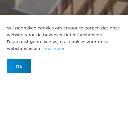
Wij gebruiken cookies om ervoor te zorgen dat onze
website voor de bezoeker beter functioneert.
Amsteloever
Daarnaast gebruiken wij o.a. cookies voor onze
webstatistieken.
Lees meer
.
Amsterdam
Ok
Amsterdam
In Amsteloever komen circa 335 woningen, een
daktuin, buurtkamer, openbare parkeergarage en