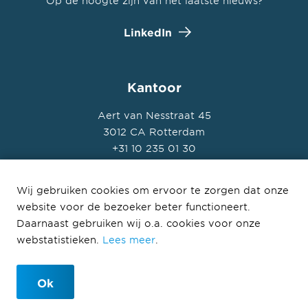
Op de hoogte zijn van het laatste nieuws?
LinkedIn
Kantoor
Aert van Nesstraat 45
3012 CA Rotterdam
+31 10 235 01 30
Wij gebruiken cookies om ervoor te zorgen dat onze
website voor de bezoeker beter functioneert.
Daarnaast gebruiken wij o.a. cookies voor onze
© Ballast Nedam Development 2026
webstatistieken.
Lees meer
.
Privacyverklaring Ballast Nedam
Disclaimer
Ok