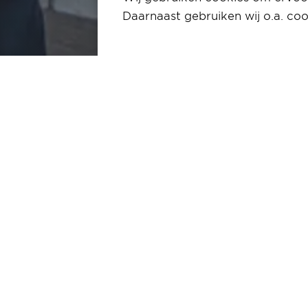
Daarnaast gebruiken wij o.a. coo
Home
Newsroom
grondovereenkomst-pep
02-02-2024