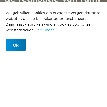
350 appartementen
in Cartesius op
Wij gebruiken cookies om ervoor te zorgen dat onze
website voor de bezoeker beter functioneert.
vastgoedbeurs
Daarnaast gebruiken wij o.a. cookies voor onze
PROVADA
webstatistieken.
Lees meer
.
Ok
CBRE Investment Management
tekent overeenkomst voor de
realisatie van ruim 350
appartementen in Cartesius
14-06-2023
CBRE Investment Management heeft een ontwikkel- en