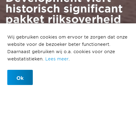
historisch significant
pakket rijksoverheid
voor aangescherpte
maatregelen voor een
Wij gebruiken cookies om ervoor te zorgen dat onze
website voor de bezoeker beter functioneert.
klimaatpositieve
Daarnaast gebruiken wij o.a. cookies voor onze
bouw
webstatistieken.
Lees meer
.
Ok
06-10-2023
Het ministerie van Binnenlandse Zaken en
Koninkrijksrelaties heeft aangekondigd nieuwe