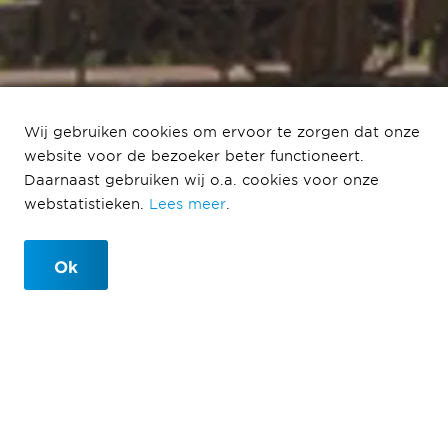
Hoogste punt aan de
Wij gebruiken cookies om ervoor te zorgen dat onze
website voor de bezoeker beter functioneert.
noordkant Groene
Daarnaast gebruiken wij o.a. cookies voor onze
Loper Maastricht
webstatistieken.
Lees meer
.
Ok
12-05-2022
Het hoogste punt, van maar liefst 30 meter, tijdens de
bouw van Fase 2c in het noordelijk deel van de