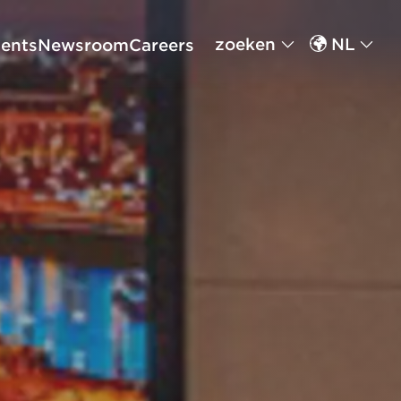
zoeken
NL
ents
Newsroom
Careers