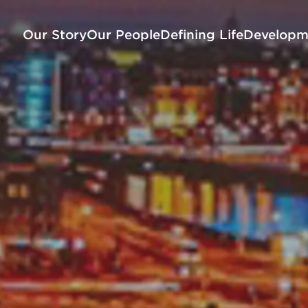
Our Story
Our People
Defining Life
Developm